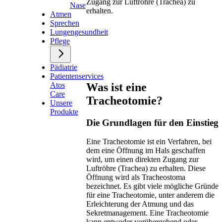
Zugang zur Luftröhre (Trachea) zu
Nase
erhalten.
Atmen
Sprechen
Lungengesundheit
Pflege
Pädiatrie
Patientenservices
Was ist eine
Atos
Care
Tracheotomie?
Unsere
Produkte
Die Grundlagen für den Einstieg
Eine Tracheotomie ist ein Verfahren, bei
dem eine Öffnung im Hals geschaffen
wird, um einen direkten Zugang zur
Luftröhre (Trachea) zu erhalten. Diese
Öffnung wird als Tracheostoma
bezeichnet. Es gibt viele mögliche Gründe
für eine Tracheotomie, unter anderem die
Erleichterung der Atmung und das
Sekretmanagement. Eine Tracheotomie
kann entweder vorübergehend oder