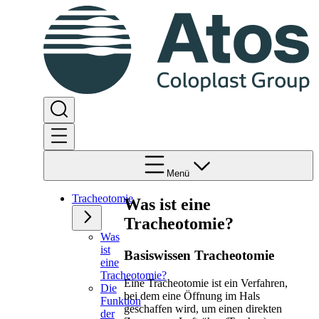
Menü
Tracheotomie
Was ist eine
Tracheotomie?
Was
ist
Basiswissen Tracheotomie
eine
Tracheotomie?
Eine Tracheotomie ist ein Verfahren,
Die
bei dem eine Öffnung im Hals
Funktion
geschaffen wird, um einen direkten
der