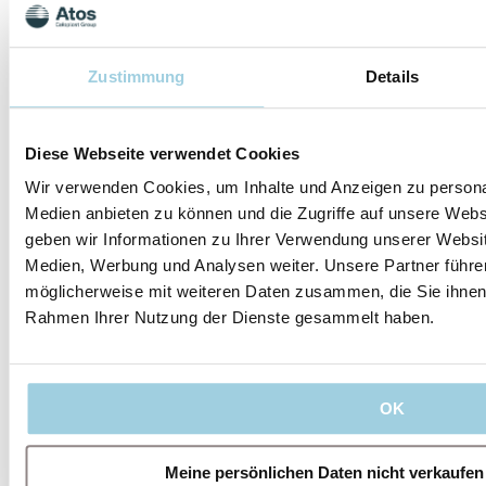
Zustimmung
Details
Rechtliches
Diese Webseite verwendet Cookies
Wir verwenden Cookies, um Inhalte und Anzeigen zu personal
Medien anbieten zu können und die Zugriffe auf unsere Web
geben wir Informationen zu Ihrer Verwendung unserer Websit
Folgen Sie uns
Medien, Werbung und Analysen weiter. Unsere Partner führe
möglicherweise mit weiteren Daten zusammen, die Sie ihnen b
Rahmen Ihrer Nutzung der Dienste gesammelt haben.
Unsere
Unser
Rechtliches
Folgen Sie uns
Leitlinien
Unternehmen
Impressum
Nutzungsbedingung
OK
Regulatorisches
Das sind
Qualitätssicherung
IFU
Cookie-
Hinweis
wir
Management-
YouTube
Team
Verhaltenskodex
Karriere
Kontakt
Meine persönlichen Daten nicht verkaufen