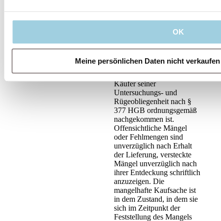
§ 12 Rechte des Käufers
OK
bei Mängeln
Die Rechte des Käufers bei
Meine persönlichen Daten nicht verkaufen
Mängeln der Kaufsache
setzen voraus, dass der
Käufer seiner
Untersuchungs- und
Rügeobliegenheit nach §
377 HGB ordnungsgemäß
nachgekommen ist.
Offensichtliche Mängel
oder Fehlmengen sind
unverzüglich nach Erhalt
der Lieferung, versteckte
Mängel unverzüglich nach
ihrer Entdeckung schriftlich
anzuzeigen. Die
mangelhafte Kaufsache ist
in dem Zustand, in dem sie
sich im Zeitpunkt der
Feststellung des Mangels