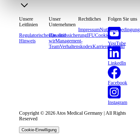
Unsere
Unser
Rechtliches
Folgen Sie uns
Leitlinien
Unternehmen
Impressum
Nutzungsbedingung
Regulatorisches
Das sind
Qualitätssicherung
IFU
Cookie-
Hinweis
wir
Management-
YouTube
Team
Verhaltenskodex
Karriere
Kontakt
LinkedIn
Facebook
Instagram
Copyright © 2026 Atos Medical Germany | All Rights
Reserved
Cookie-Einwilligung