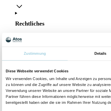
Rechtliches
Folgen Sie uns
Zustimmung
Details
Diese Webseite verwendet Cookies
Unsere
Unser
Rechtliches
Folgen Sie uns
Wir verwenden Cookies, um Inhalte und Anzeigen zu personal
Leitlinien
Unternehmen
zu können und die Zugriffe auf unsere Website zu analysier
Impressum
Nutzungsbedingung
Verwendung unserer Website an unsere Partner für soziale 
Regulatorisches
Das sind
Qualitätssicherung
IFU
Cookie-
Hinweis
wir
Management-
Partner führen diese Informationen möglicherweise mit weit
YouTube
Team
Verhaltenskodex
Karriere
Kontakt
bereitgestellt haben oder die sie im Rahmen Ihrer Nutzung 