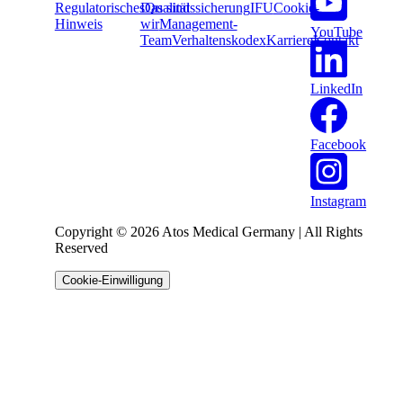
Regulatorisches
Das sind
Qualitätssicherung
IFU
Cookie-
Hinweis
wir
Management-
YouTube
Team
Verhaltenskodex
Karriere
Kontakt
LinkedIn
Facebook
Instagram
Copyright © 2026 Atos Medical Germany | All Rights
Reserved
Cookie-Einwilligung