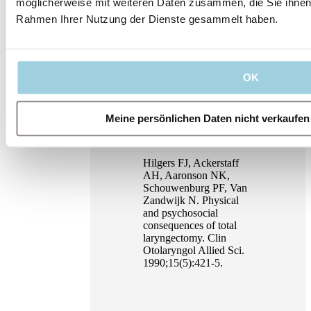
möglicherweise mit weiteren Daten zusammen, die Sie ihnen b
laryngectomy in Poland.
Eur Arch
Rahmen Ihrer Nutzung der Dienste gesammelt haben.
Otorhinolaryngol.
2015;272(9):2381-8.
Lorenz KJ. Pulmonary
Rehabilitation after
OK
Laryngectomy. 1st
edition – Bremen: UNI-
MED Verlag AG; 2013
Meine persönlichen Daten nicht verkaufen
(UNI-MED SCIENCE).
86 p.
Hilgers FJ, Ackerstaff
AH, Aaronson NK,
Schouwenburg PF, Van
Zandwijk N. Physical
and psychosocial
consequences of total
laryngectomy. Clin
Otolaryngol Allied Sci.
1990;15(5):421-5.