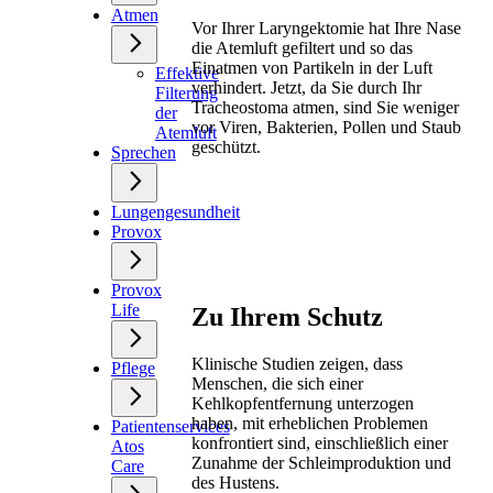
Atmen
Vor Ihrer Laryngektomie hat Ihre Nase
die Atemluft gefiltert und so das
Einatmen von Partikeln in der Luft
Effektive
verhindert. Jetzt, da Sie durch Ihr
Filterung
Tracheostoma atmen, sind Sie weniger
der
vor Viren, Bakterien, Pollen und Staub
Atemluft
geschützt.
Sprechen
Lungengesundheit
Provox
Provox
Life
Zu Ihrem Schutz
Klinische Studien zeigen, dass
Pflege
Menschen, die sich einer
Kehlkopfentfernung unterzogen
haben, mit erheblichen Problemen
Patientenservices
konfrontiert sind, einschließlich einer
Atos
Zunahme der Schleimproduktion und
Care
des Hustens.