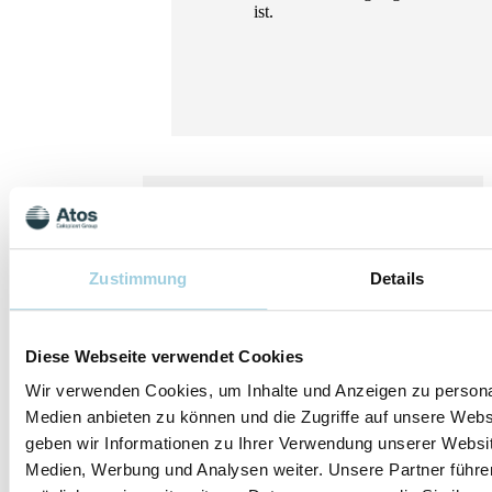
ist.
Zustimmung
Details
Referenzen
Retel VP, van den Boer
C, Steuten LM, Okla S,
Diese Webseite verwendet Cookies
Hilgers FJ, van den
Brekel MW. Cost-
Wir verwenden Cookies, um Inhalte und Anzeigen zu personal
effectiveness of heat and
Medien anbieten zu können und die Zugriffe auf unsere Web
moisture exchangers
compared to usual care
geben wir Informationen zu Ihrer Verwendung unserer Websit
for pulmonary
Medien, Werbung und Analysen weiter. Unsere Partner führe
rehabilitation after total