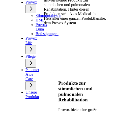
hervorragende Produkte zur
Provox
stimmlichen und pulmonalen
Rehabilitation. Hinter diesen
Produkten steht Atos Medical als
Stimmprothesen
Hersteller einer ganzen Produktfamilie,
HME
dem Provox System.
Provox
Luna
Befestigungen
Provox
Life
Pflege
Patientenservices
Atos
Care
Produkte zur
stimmlichen und
Unsere
pulmonalen
Produkte
Rehabilitation
Provox bietet eine große