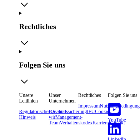
Rechtliches
Folgen Sie uns
Unsere
Unser
Rechtliches
Folgen Sie uns
Leitlinien
Unternehmen
Impressum
Nutzungsbedingung
Regulatorisches
Das sind
Qualitätssicherung
IFU
Cookie-
Hinweis
wir
Management-
YouTube
Team
Verhaltenskodex
Karriere
Kontakt
LinkedIn