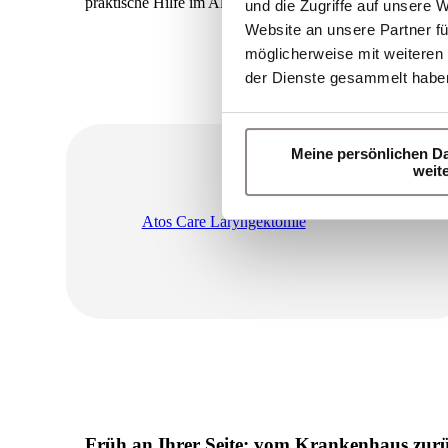
praktische Hilfe im Alltag Hand in Hand gehen.
und die Zugriffe auf unsere 
Website an unsere Partner fü
möglicherweise mit weiteren
der Dienste gesammelt habe
Meine persönlichen Da
weit
Atos Care Laryngektomie
Früh an Ihrer Seite: vom Krankenhaus zur