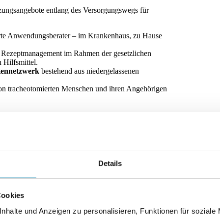
zungsangebote entlang des Versorgungswegs für
erte Anwendungsberater – im Krankenhaus, zu Hause
ve Rezeptmanagement im Rahmen der gesetzlichen
 Hilfsmittel.
tennetzwerk
bestehend aus niedergelassenen
von tracheotomierten Menschen und ihren Angehörigen
Details
Cookies
nhalte und Anzeigen zu personalisieren, Funktionen für soziale
cheostoma-Versorgung, bei dem medizinische Qualität und