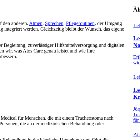
Äh
f den anderen.
Atmen
,
Sprechen
,
Pflegeroutinen
, der Umgang
Leb
ag integriert werden. Gleichzeitig bleibt der Wunsch, das eigene
Le
No
r Begleitung, zuverlässiger Hilfsmittelversorgung und digitalen
n wir, was Atos Care genau leistet und wie Ihre
rbessern.
Erf
wic
Leb
Le
Kr
Jör
Tra
tos Medical für Menschen, die mit einem Tracheostoma nach
für
 Personen, die an der medizinischen Behandlung oder
At
en Behandlung in die häusliche Umgebung und führt die