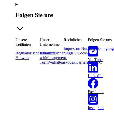
Folgen Sie uns
Unsere
Unser
Rechtliches
Folgen Sie uns
Leitlinien
Unternehmen
Impressum
Nutzungsbedingung
Regulatorisches
Das sind
Qualitätssicherung
IFU
Cookie-
Hinweis
wir
Management-
YouTube
Team
Verhaltenskodex
Karriere
Kontakt
LinkedIn
Facebook
Instagram