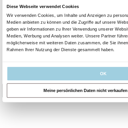
Leo lebt seit 13 Jahren mit einer Laryngektomie. Erfahren
Diese Webseite verwendet Cookies
Sie, wie HMEs seine Lebensqualität verbessern.
Wir verwenden Cookies, um Inhalte und Anzeigen zu personal
Medien anbieten zu können und die Zugriffe auf unsere Web
Für Laryngektomierte
geben wir Informationen zu Ihrer Verwendung unserer Websit
Psychoonkologie: Hilfe bei Krebs
Medien, Werbung und Analysen weiter. Unsere Partner führe
möglicherweise mit weiteren Daten zusammen, die Sie ihnen b
Erfahren Sie wie Menschen mit Krebs ihre emotionale
Rahmen Ihrer Nutzung der Dienste gesammelt haben.
Balance stärken und Alltagshürden bewältigen können.
Mehr anzeigen
OK
Meine persönlichen Daten nicht verkaufen
Teilen
Zu meinem Inhalt sichern