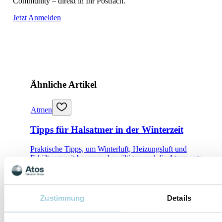
Community – direkt in Ihr Postfach.
Jetzt Anmelden
Ähnliche Artikel
Atmen
Tipps für Halsatmer in der Winterzeit
Praktische Tipps, um Winterluft, Heizungsluft und
Erkältungszeit besser zu bewältigen und die Atemwege
wirksam zu schützen.
Für Laryngektomierte
Zustimmung
Details
Leo berichtet: 13 Jahre Leben ohne Kehlkopf