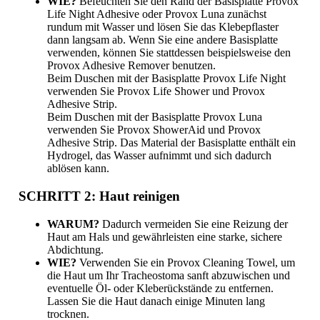
WIE?
Befeuchten Sie den Rand der Basisplatte Provox
Life Night Adhesive oder Provox Luna zunächst
rundum mit Wasser und lösen Sie das Klebepflaster
dann langsam ab. Wenn Sie eine andere Basisplatte
verwenden, können Sie stattdessen beispielsweise den
Provox Adhesive Remover benutzen.
Beim Duschen mit der Basisplatte Provox Life Night
verwenden Sie Provox Life Shower und Provox
Adhesive Strip.
Beim Duschen mit der Basisplatte Provox Luna
verwenden Sie Provox ShowerAid und Provox
Adhesive Strip. Das Material der Basisplatte enthält ein
Hydrogel, das Wasser aufnimmt und sich dadurch
ablösen kann.
SCHRITT 2: Haut reinigen
WARUM?
Dadurch vermeiden Sie eine Reizung der
Haut am Hals und gewährleisten eine starke, sichere
Abdichtung.
WIE?
Verwenden Sie ein Provox Cleaning Towel, um
die Haut um Ihr Tracheostoma sanft abzuwischen und
eventuelle Öl- oder Kleberückstände zu entfernen.
Lassen Sie die Haut danach einige Minuten lang
trocknen.