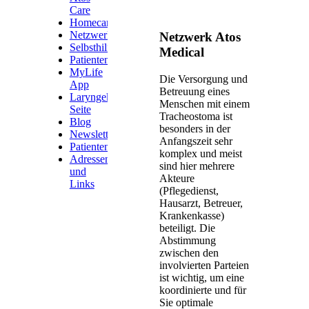
Care
Homecare
Netzwerk
Netzwerk Atos
Selbsthilfegruppen
Medical
Patientenservicetelefon
MyLife
Die Versorgung und
App
Betreuung eines
Laryngektomie
Menschen mit einem
Seite
Tracheostoma ist
Blog
besonders in der
Newsletter
Anfangszeit sehr
Patientenmagazin
komplex und meist
Adressen
sind hier mehrere
und
Akteure
Links
(Pflegedienst,
Hausarzt, Betreuer,
Krankenkasse)
beteiligt. Die
Abstimmung
zwischen den
involvierten Parteien
ist wichtig, um eine
koordinierte und für
Sie optimale