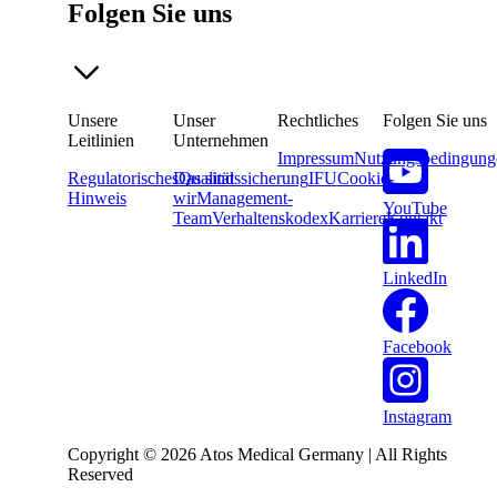
Folgen Sie uns
Unsere
Unser
Rechtliches
Folgen Sie uns
Leitlinien
Unternehmen
Impressum
Nutzungsbedingung
Regulatorisches
Das sind
Qualitätssicherung
IFU
Cookie-
Hinweis
wir
Management-
YouTube
Team
Verhaltenskodex
Karriere
Kontakt
LinkedIn
Facebook
Instagram
Copyright © 2026 Atos Medical Germany | All Rights
Reserved