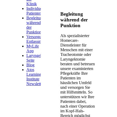
Klinik
Individuelle
Patientenbetreuung
Begleitung
Begleitung
während der
während
Punktion
der
Punktion
Als spezialisierter
Versorgungskonzept
Homecare-
Entlassmanagement
Dienstleister für
MyLife
Menschen mit einer
App
Tracheotomie oder
Laryngektomie
Laryngektomie
Seite
beraten und betreuen
Blog
unsere examinierten
Atos
Pflegekräfte Ihre
Learning
Patienten im
Institute
häuslichen Umfeld
Newsletter
und versorgen Sie
mit Hilfsmitteln. So
unterstützen wir Ihre
Patienten dabei,
nach einer Operation
im Kopf-Hals-
Bereich möglichst