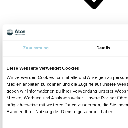
Ich bin damit einverstanden, dass Colo
meine Daten für die in der
Einwilligungserklärung genannten we
Zustimmung
Details
Zwecke sammeln und verarbeiten kann
kann die Einwilligungserklärung zur
Verarbeitung meiner Daten jederzeit
widerrufen.
Diese Webseite verwendet Cookies
Einwilligung für die Kontaktaufnahm
Wir verwenden Cookies, um Inhalte und Anzeigen zu personal
Marketingzwecken wie Produktneuigkei
Schulungsangeboten.
Medien anbieten zu können und die Zugriffe auf unsere Web
Senden
geben wir Informationen zu Ihrer Verwendung unserer Websit
Medien, Werbung und Analysen weiter. Unsere Partner führe
möglicherweise mit weiteren Daten zusammen, die Sie ihnen b
Rahmen Ihrer Nutzung der Dienste gesammelt haben.