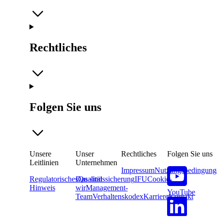
Rechtliches
Folgen Sie uns
Unsere
Unser
Rechtliches
Folgen Sie uns
Leitlinien
Unternehmen
Impressum
Nutzungsbedingung
Regulatorisches
Das sind
Qualitätssicherung
IFU
Cookie-
Hinweis
wir
Management-
YouTube
Team
Verhaltenskodex
Karriere
Kontakt