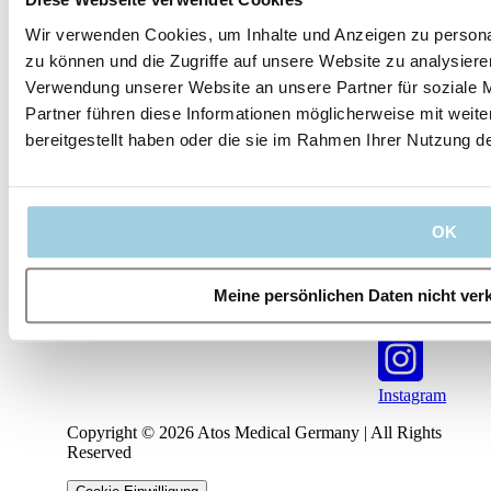
Wir verwenden Cookies, um Inhalte und Anzeigen zu personal
zu können und die Zugriffe auf unsere Website zu analysier
Verwendung unserer Website an unsere Partner für soziale 
Unsere
Unser
Rechtliches
Folgen Sie uns
Partner führen diese Informationen möglicherweise mit weit
Leitlinien
Unternehmen
bereitgestellt haben oder die sie im Rahmen Ihrer Nutzung 
Impressum
Nutzungsbedingung
Regulatorisches
Das sind
Qualitätssicherung
IFU
Cookie-
Hinweis
wir
Management-
YouTube
Team
Verhaltenskodex
Karriere
Kontakt
OK
LinkedIn
Meine persönlichen Daten nicht ver
Facebook
Instagram
Copyright © 2026 Atos Medical Germany | All Rights
Reserved