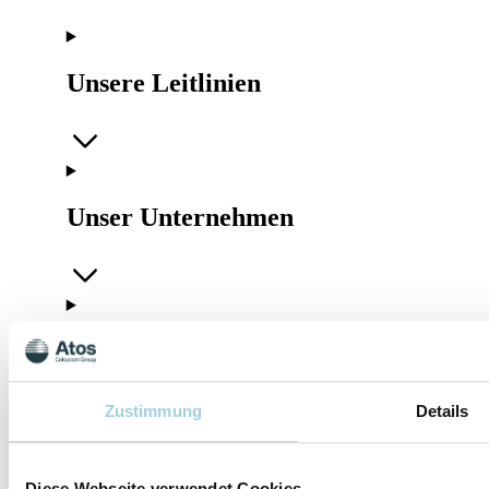
Unsere Leitlinien
Unser Unternehmen
Rechtliches
Zustimmung
Details
Folgen Sie uns
Diese Webseite verwendet Cookies