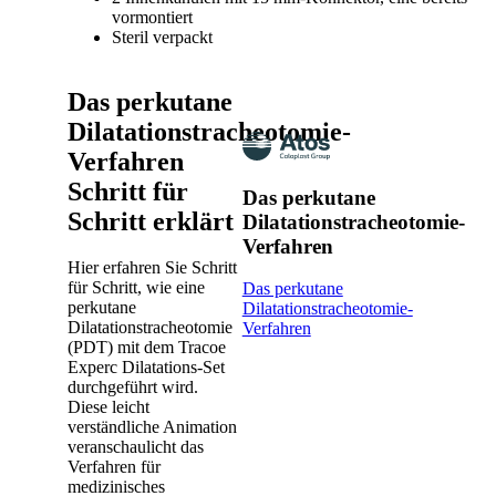
vormontiert
Steril verpackt
Das perkutane
Dilatationstracheotomie-
Verfahren
Schritt für
Das perkutane
Schritt erklärt
Dilatationstracheotomie-
Verfahren
Hier erfahren Sie Schritt
für Schritt, wie eine
Das perkutane
perkutane
Dilatationstracheotomie-
Dilatationstracheotomie
Verfahren
(PDT) mit dem Tracoe
Experc Dilatations-Set
durchgeführt wird.
Diese leicht
verständliche Animation
veranschaulicht das
Verfahren für
medizinisches