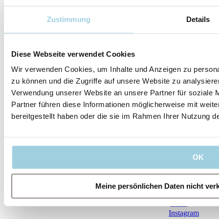
Zustimmung
Details
Folgen Sie uns
Diese Webseite verwendet Cookies
Wir verwenden Cookies, um Inhalte und Anzeigen zu personal
zu können und die Zugriffe auf unsere Website zu analysier
Unsere
Unser
Rechtliches
Folgen Sie uns
Leitlinien
Unternehmen
Verwendung unserer Website an unsere Partner für soziale 
Impressum
Nutzungsbedingung
Partner führen diese Informationen möglicherweise mit weit
Regulatorisches
Das sind
Qualitätssicherung
IFU
Cookie-
bereitgestellt haben oder die sie im Rahmen Ihrer Nutzung 
Hinweis
wir
Management-
YouTube
Team
Verhaltenskodex
Karriere
Kontakt
LinkedIn
OK
Facebook
Meine persönlichen Daten nicht ver
Instagram