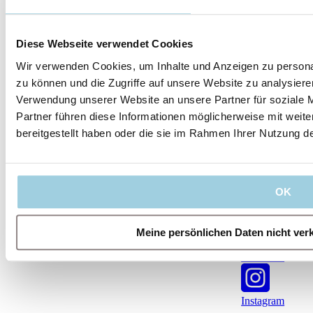
Folgen Sie uns
Diese Webseite verwendet Cookies
Wir verwenden Cookies, um Inhalte und Anzeigen zu personal
zu können und die Zugriffe auf unsere Website zu analysier
Verwendung unserer Website an unsere Partner für soziale 
Unsere
Unser
Rechtliches
Folgen Sie uns
Partner führen diese Informationen möglicherweise mit weit
Leitlinien
Unternehmen
bereitgestellt haben oder die sie im Rahmen Ihrer Nutzung 
Impressum
Nutzungsbedingung
Regulatorisches
Das sind
Qualitätssicherung
IFU
Cookie-
Hinweis
wir
Management-
YouTube
Team
Verhaltenskodex
Karriere
Kontakt
OK
LinkedIn
Meine persönlichen Daten nicht ver
Facebook
Instagram